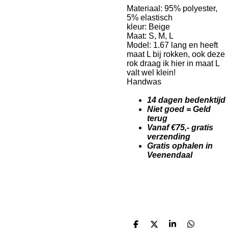
Materiaal: 95% polyester,
5% elastisch
kleur: Beige
Maat: S, M, L
Model: 1.67 lang en heeft
maat L bij rokken, ook deze
rok draag ik hier in maat L
valt wel klein!
Handwas
14 dagen bedenktijd
Niet goed = Geld
terug
Vanaf €75,- gratis
verzending
Gratis ophalen in
Veenendaal
D
D
S
D