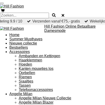
Ga
direct
naar
de
hoofdinhoud
eling 9.9 / 10
Verzenden vanaf €75,- gratis
Wekelijks
Hill Fashion Online Betaalbare
Damesmode
Home
Summer Musthaves
Nieuwe collectie
Bestsellers
Accessoires
Armbanden en Kettingen
Haarklemmen
Hoeden
Kanten mouwtjes los
Oorbellen
Riemen
Sjaaltjes
Tassen
Telefoonaccessoires
Angelle Milan
Angelle Milan Nieuwe Collectie
Angelle Milan Blazer