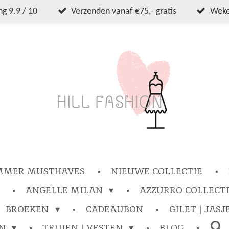
g 9.9 / 10
Verzenden vanaf €75,- gratis
Wekel
MMER MUSTHAVES
NIEUWE COLLECTIE
ANGELLE MILAN
AZZURRO COLLECT
BROEKEN
CADEAUBON
GILET | JASJ
EN
TRUIEN | VESTEN
BLOG