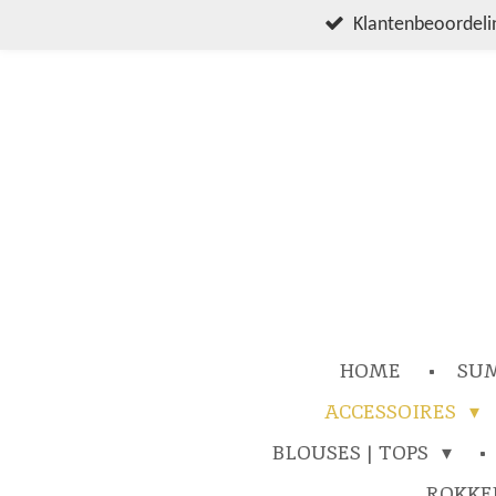
Ga
Klantenbeoordelin
direct
naar
de
hoofdinhoud
HOME
SU
ACCESSOIRES
BLOUSES | TOPS
ROKK