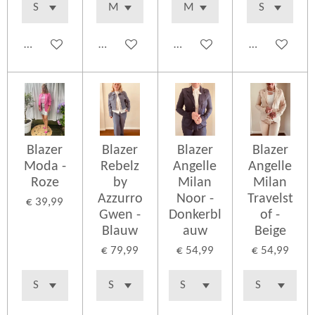
In winkelwagen
In winkelwagen
In winkelwagen
In winkelwag
Blazer
Blazer
Blazer
Blazer
Moda -
Rebelz
Angelle
Angelle
Roze
by
Milan
Milan
Azzurro
Noor -
Travelst
€ 39,99
Gwen -
Donkerbl
of -
Blauw
auw
Beige
€ 79,99
€ 54,99
€ 54,99