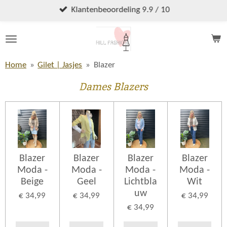
Ga
Klantenbeoordeling 9.9 / 10
direct
naar
de
hoofdinhoud
Home
»
Gilet | Jasjes
»
Blazer
Dames Blazers
Blazer
Blazer
Blazer
Blazer
Moda -
Moda -
Moda -
Moda -
Beige
Geel
Lichtbla
Wit
uw
€ 34,99
€ 34,99
€ 34,99
€ 34,99