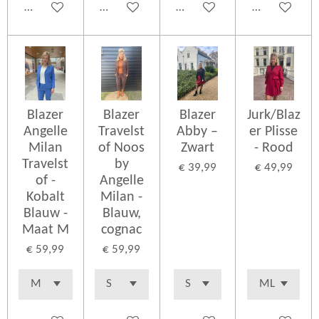
In winkelwagen
In winkelwagen
In winkelwagen
In winkelwag
Blazer
Blazer
Blazer
Jurk/Blaz
Angelle
Travelst
Abby –
er Plisse
Milan
of Noos
Zwart
- Rood
Travelst
by
€ 39,99
€ 49,99
of -
Angelle
Kobalt
Milan -
Blauw -
Blauw,
Maat M
cognac
€ 59,99
€ 59,99