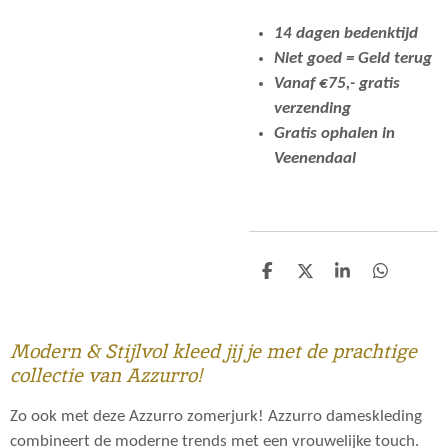
14 dagen bedenktijd
Niet goed = Geld terug
Vanaf €75,- gratis
verzending
Gratis ophalen in
Veenendaal
D
D
S
D
e
e
h
e
l
e
a
l
e
l
r
e
n
e
n
Modern & Stijlvol kleed jij je met de prachtige
collectie van Azzurro!
Zo ook met deze Azzurro zomerjurk! Azzurro dameskleding
combineert de moderne trends met een vrouwelijke touch.