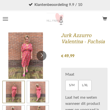
Ga
Klantenbeoordeling 9.9 / 10
direct
naar
de
hoofdinhoud
Jurk Azzurro
Valentina - Fuchsia
€ 49,99
Maat
S/M
L/XL
Laat het me weten
wanneer dit product