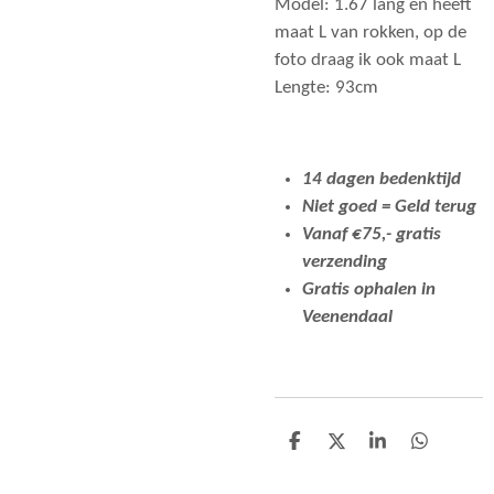
Model: 1.67 lang en heeft
maat L van rokken, op de
foto draag ik ook maat L
Lengte: 93cm
14 dagen bedenktijd
Niet goed = Geld terug
Vanaf €75,- gratis
verzending
Gratis ophalen in
Veenendaal
D
D
S
D
e
e
h
e
l
e
a
l