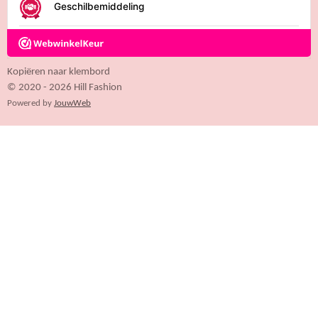
6
4
7
0
5
Kopiëren naar klembord
8
© 2020 - 2026 Hill Fashion
8
Powered by
JouwWeb
2
4
s
t
e
r
r
e
n