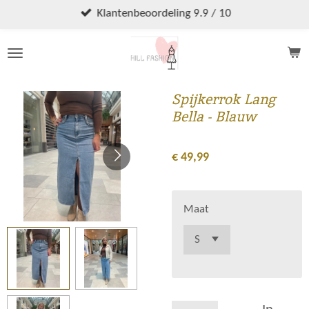
Ga
Klantenbeoordeling 9.9 / 10
direct
naar
de
hoofdinhoud
Spijkerrok Lang
Bella - Blauw
€ 49,99
Maat