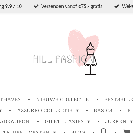
g 9.9 / 10
Verzenden vanaf €75,- gratis
Wekel
THAVES
NIEUWE COLLECTIE
BESTSELL
AZZURRO COLLECTIE
BASICS
B
CADEAUBON
GILET | JASJES
JURKEN
TRUIEN | VESTEN
BLOG