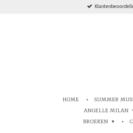
Ga
Klantenbeoordelin
direct
naar
de
hoofdinhoud
HOME
SUMMER MUS
ANGELLE MILAN
BROEKEN