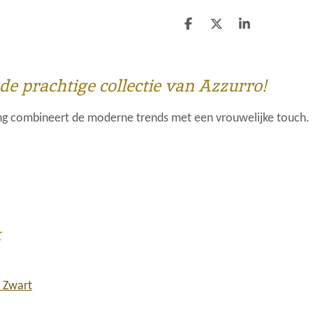
D
D
S
e
e
h
l
e
a
e
l
r
n
e
 de prachtige collectie van Azzurro!
ing combineert de moderne trends met een vrouwelijke touch.
k
- Zwart