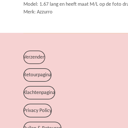
Model: 1.67 lang en heeft maat M/L op de foto dr
Merk: Azzurro
Verzenden
Retourpagina
Klachtenpagina
Privacy Policy