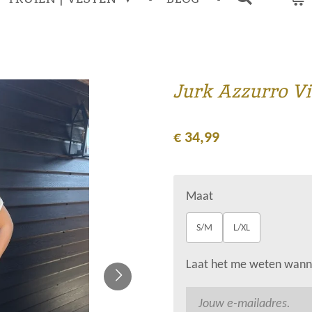
Jurk Azzurro Vi
€ 34,99
Maat
S/M
L/XL
Laat het me weten wanne