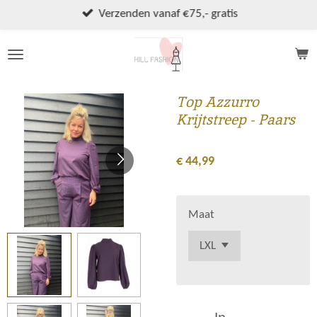
Ga
Verzenden vanaf €75,- gratis
direct
naar
de
hoofdinhoud
Top Azzurro
Krijtstreep - Paars
€ 44,99
Maat