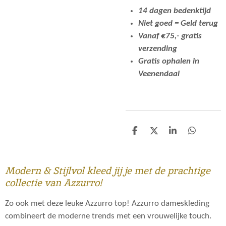
14 dagen bedenktijd
Niet goed = Geld terug
Vanaf €75,- gratis
verzending
Gratis ophalen in
Veenendaal
D
D
S
D
e
e
h
e
l
e
a
l
e
l
r
e
n
e
n
Modern & Stijlvol kleed jij je met de prachtige
collectie van Azzurro!
Zo ook met deze leuke Azzurro top! Azzurro dameskleding
combineert de moderne trends met een vrouwelijke touch.