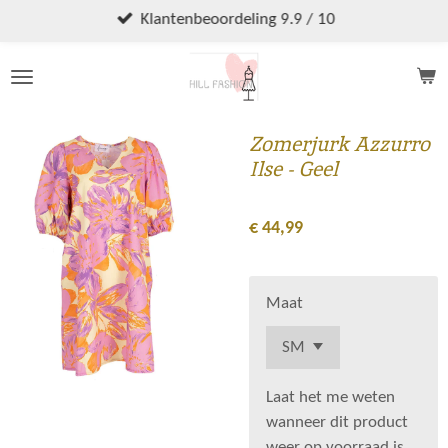
Ga
Klantenbeoordeling 9.9 / 10
direct
naar
de
hoofdinhoud
Zomerjurk Azzurro
Ilse - Geel
€ 44,99
Maat
Laat het me weten
wanneer dit product