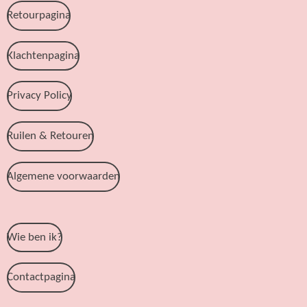
Retourpagina
Klachtenpagina
Privacy Policy
Ruilen & Retouren
Algemene voorwaarden
Wie ben ik?
Contactpagina