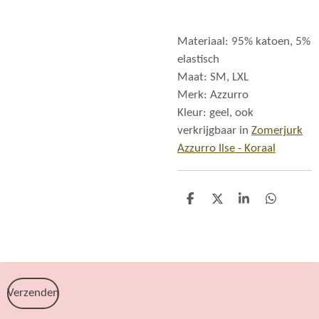
Materiaal: 95% katoen, 5%
elastisch
Maat: SM, LXL
Merk: Azzurro
Kleur: geel, ook
verkrijgbaar in
Zomerjurk
Azzurro Ilse - Koraal
D
D
S
D
e
e
h
e
l
e
a
l
e
l
r
e
n
e
n
Verzenden