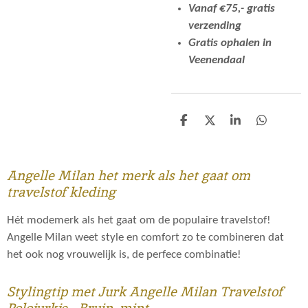
Vanaf €75,- gratis
verzending
Gratis ophalen in
Veenendaal
D
D
S
D
e
e
h
e
l
e
a
l
e
l
r
e
n
e
n
Angelle Milan het merk als het gaat om
travelstof kleding
Hét modemerk als het gaat om de populaire travelstof!
Angelle Milan weet style en comfort zo te combineren dat
het ook nog vrouwelijk is, de perfece combinatie!
Stylingtip met Jurk Angelle Milan Travelstof