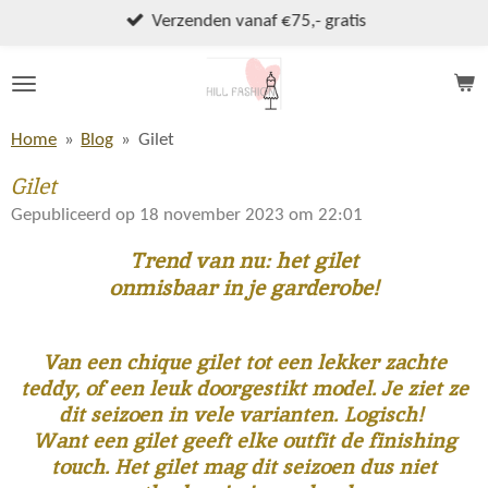
Ga
Wekelijks nieuwe collectie!
direct
naar
de
hoofdinhoud
Home
»
Blog
»
Gilet
Gilet
Gepubliceerd op 18 november 2023 om 22:01
Trend van nu: het gilet
onmisbaar in je garderobe!
Van een chique gilet tot een lekker zachte
teddy, of een leuk doorgestikt model. Je ziet ze
dit seizoen in vele varianten. Logisch!
Want een gilet geeft elke outfit de finishing
touch. Het gilet mag dit seizoen dus niet