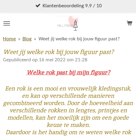
Ga
Klantenbeoordeling 9.9 / 10
direct
naar
de
hoofdinhoud
Home
»
Blog
»
Weet jij welke rok bij jouw figuur past?
Weet jij welke rok bij jouw figuur past?
Gepubliceerd op 16 mei 2022 om 21:28
Welke rok past bij mijn figuur?
Een rok is een mooi en vrouwelijk kledingstuk,
en kan op verschillende manieren
gecombineerd worden. Door de hoeveelheid aan
verschillende rokken in lengtes, printjes en
modellen, kan het moeilijk zijn om een goede
keuze te maken.
Daardoor is het handig om te weten welke rok