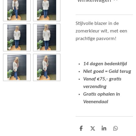
winkelwagen
Stijlvolle blazer in de
zomerkleur wit, met een
prachtige pasvorm!
14 dagen bedenktijd
Niet goed = Geld terug
Vanaf €75,- gratis
verzending
Gratis ophalen in
Veenendaal
D
D
S
D
e
e
h
e