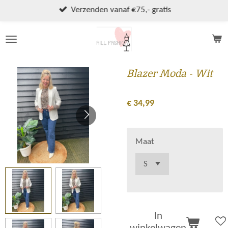
Ga
Verzenden vanaf €75,- gratis
direct
naar
de
hoofdinhoud
Blazer Moda - Wit
€ 34,99
Maat
In