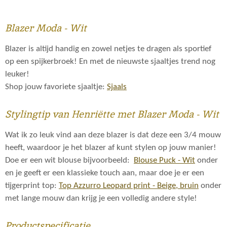
l
e
a
l
e
l
r
e
n
e
n
Blazer Moda - Wit
Blazer is altijd handig en zowel netjes te dragen als sportief
op een spijkerbroek! En met de nieuwste sjaaltjes trend nog
leuker!
Shop jouw favoriete sjaaltje:
Sjaals
Stylingtip van Henriëtte met
Blazer Moda - Wit
Wat ik zo leuk vind aan deze blazer is dat deze een 3/4 mouw
heeft, waardoor je het blazer af kunt stylen op jouw manier!
Doe er een wit blouse bijvoorbeeld:
Blouse Puck - Wit
onder
en je geeft er een klassieke touch aan, maar doe je er een
tijgerprint top:
Top Azzurro Leopard print - Beige, bruin
onder
met lange mouw dan krijg je een volledig andere style!
Productspecificatie