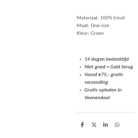
Materiaal: 100% tricot
Maat: One-size
Kleur: Groen
14 dagen bedenktijd
Niet goed = Geld terug
Vanaf €75,- gratis
verzending
Gratis ophalen in
Veenendaal
D
D
S
D
e
e
h
e
l
e
a
l