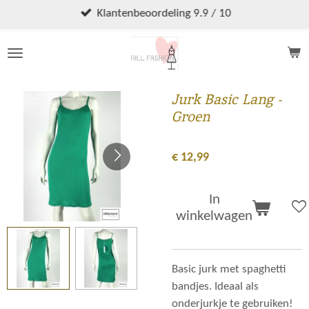
Ga
Klantenbeoordeling 9.9 / 10
direct
naar
de
hoofdinhoud
Jurk Basic Lang -
Groen
€ 12,99
In
winkelwagen
Basic jurk met spaghetti
bandjes. Ideaal als
onderjurkje te gebruiken!