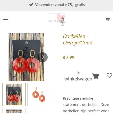
Ga
Verzenden vanaf €75,- gratis
direct
naar
de
hoofdinhoud
Oorbellen -
Oranje/Goud
€ 7,99
In
winkelwagen
Prachtige sierlijke
statement oorbellen. Deze
oorbellen zijn perfect voor