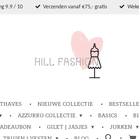
g 9.9 / 10
Verzenden vanaf €75,- gratis
Wekel
THAVES
NIEUWE COLLECTIE
BESTSELL
AZZURRO COLLECTIE
BASICS
B
CADEAUBON
GILET | JASJES
JURKEN
TRUIEN | VESTEN
BLOG