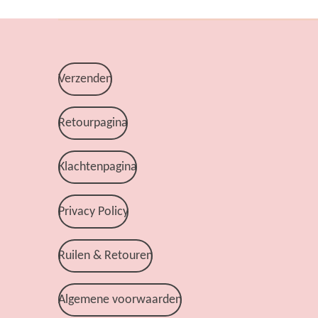
Verzenden
Retourpagina
Klachtenpagina
Privacy Policy
Ruilen & Retouren
Algemene voorwaarden