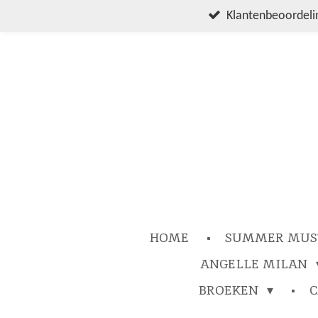
Ga
Klantenbeoordelin
direct
naar
de
hoofdinhoud
HOME
SUMMER MUS
ANGELLE MILAN
BROEKEN