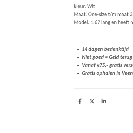
kleur: Wit
Maat: One-size t/m maat 
Model: 1.67 lang en heeft 
14 dagen bedenktijd
Niet goed = Geld terug
Vanaf €75,- gratis ver
Gratis ophalen in Vee
D
D
S
e
e
h
l
e
a
e
l
r
n
e