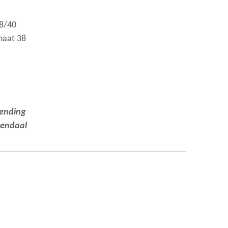
38/40
maat 38
zending
nendaal