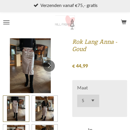
Ga
Verzenden vanaf €75,- gratis
direct
naar
de
hoofdinhoud
Rok Lang Anna -
Goud
€ 44,99
Maat