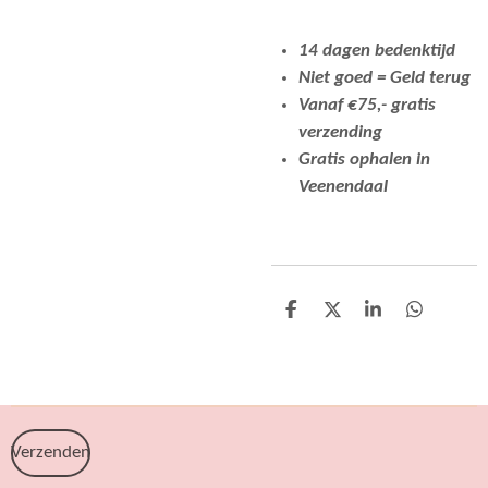
14 dagen bedenktijd
Niet goed = Geld terug
Vanaf €75,- gratis
verzending
Gratis ophalen in
Veenendaal
D
D
S
D
e
e
h
e
l
e
a
l
e
l
r
e
n
e
n
Verzenden