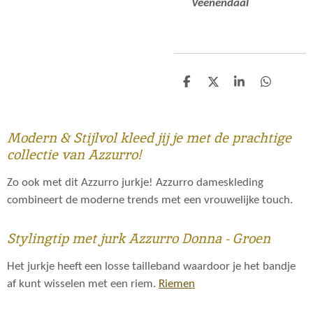
Veenendaal
D
D
S
D
e
e
h
e
l
e
a
l
e
l
r
e
n
e
n
Modern & Stijlvol kleed jij je met de prachtige
collectie van Azzurro!
Zo ook met dit Azzurro jurkje! Azzurro dameskleding
combineert de moderne trends met een vrouwelijke touch.
Stylingtip met jurk Azzurro Donna - Groen
Het jurkje heeft een losse tailleband waardoor je het bandje
af kunt wisselen met een riem.
Riemen