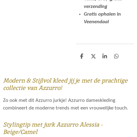
verzending
Gratis ophalen in
Veenendaal
D
D
S
D
e
e
h
e
l
e
a
l
e
l
r
e
n
e
n
Modern & Stijlvol kleed jij je met de prachtige
collectie van Azzurro!
Zo ook met dit Azzurro jurkje! Azzurro dameskleding
combineert de moderne trends met een vrouwelijke touch.
Stylingtip met jurk Azzurro Alessia -
Beige/Camel