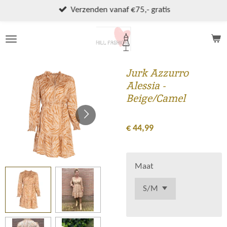
Ga
Verzenden vanaf €75,- gratis
direct
naar
de
hoofdinhoud
Jurk Azzurro
Alessia -
Beige/Camel
€ 44,99
Maat