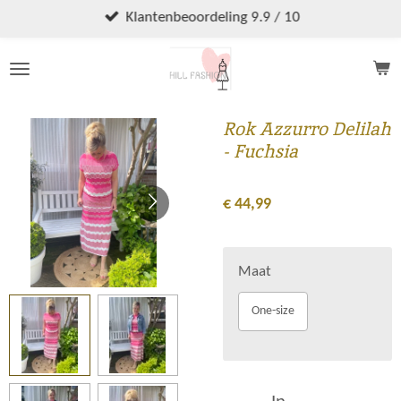
Ga
Klantenbeoordeling 9.9 / 10
direct
naar
de
hoofdinhoud
Rok Azzurro Delilah
- Fuchsia
€ 44,99
Maat
One-size