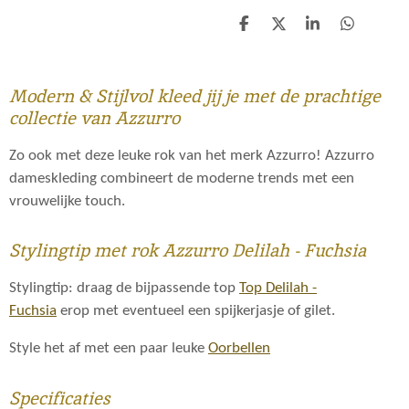
D
D
S
D
e
e
h
e
l
e
a
l
e
l
r
e
n
e
n
Modern & Stijlvol kleed jij je met de prachtige
collectie van Azzurro
Zo ook met deze leuke rok van het merk Azzurro! Azzurro
dameskleding combineert de moderne trends met een
vrouwelijke touch.
Stylingtip met rok Azzurro Delilah - Fuchsia
Stylingtip: draag de bijpassende top
Top Delilah -
Fuchsia
erop met eventueel een spijkerjasje of gilet.
Style het af met een paar leuke
Oorbellen
Specificaties