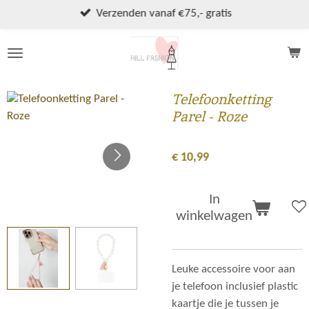
Ga
Verzenden vanaf €75,- gratis
direct
naar
de
hoofdinhoud
Telefoonketting
Parel - Roze
€ 10,99
In
winkelwagen
Leuke accessoire voor aan
je telefoon inclusief plastic
kaartje die je tussen je