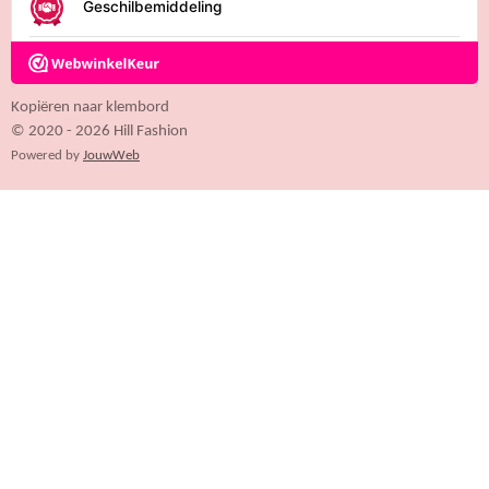
6
4
7
0
5
Kopiëren naar klembord
8
© 2020 - 2026 Hill Fashion
8
Powered by
JouwWeb
2
4
s
t
e
r
r
e
n