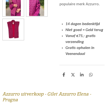
populaire merk Azzurro.
14 dagen bedenktijd
Niet goed = Geld terug
Vanaf €75,- gratis
verzending
Gratis ophalen in
Veenendaal
D
D
S
D
e
e
h
e
l
e
a
l
e
l
r
e
n
e
n
Azzurro uitverkoop - Gilet Azzurro Elena -
Prugna