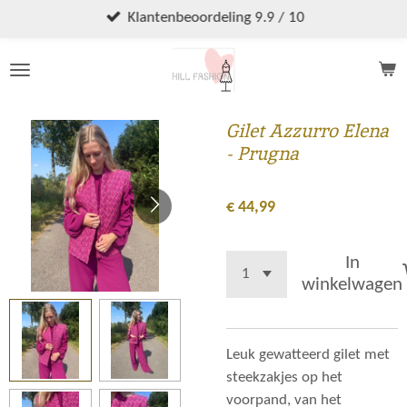
Ga
Klantenbeoordeling 9.9 / 10
direct
naar
de
hoofdinhoud
Gilet Azzurro Elena
- Prugna
€ 44,99
In
winkelwagen
Leuk gewatteerd gilet met
steekzakjes op het
voorpand, van het