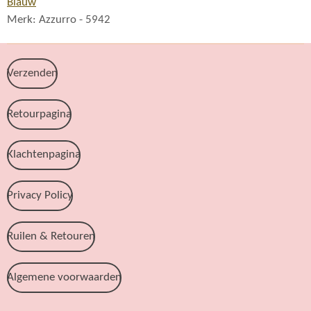
Blauw
Merk: Azzurro - 5942
Verzenden
Retourpagina
Klachtenpagina
Privacy Policy
Ruilen & Retouren
Algemene voorwaarden