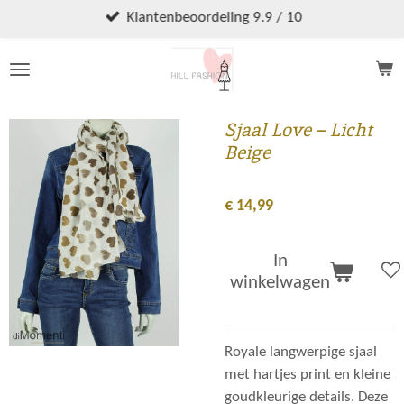
Ga
Klantenbeoordeling 9.9 / 10
direct
naar
de
hoofdinhoud
Sjaal Love – Licht
Beige
€ 14,99
In
winkelwagen
Royale langwerpige sjaal
met hartjes print en kleine
goudkleurige details. Deze