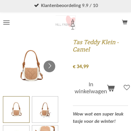
Ga
Klantenbeoordeling 9.9 / 10
direct
naar
de
hoofdinhoud
Tas Teddy Klein -
Camel
€ 34,99
In
winkelwagen
Wow wat een super leuk
tasje voor de winter!