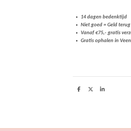
14 dagen bedenktijd
Niet goed = Geld terug
Vanaf €75,- gratis ver
Gratis ophalen in Vee
D
D
S
e
e
h
l
e
a
e
l
r
n
e