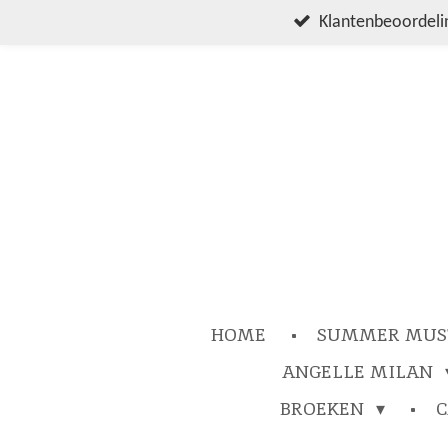
Ga
Klantenbeoordelin
direct
naar
de
hoofdinhoud
HOME
SUMMER MUS
ANGELLE MILAN
BROEKEN