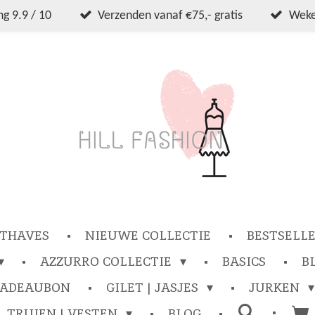
g 9.9 / 10
Verzenden vanaf €75,- gratis
Wekel
THAVES
NIEUWE COLLECTIE
BESTSELL
AZZURRO COLLECTIE
BASICS
B
CADEAUBON
GILET | JASJES
JURKEN
TRUIEN | VESTEN
BLOG