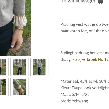
In winkelwagen
Prachtig vest wat je op tw
naar voren toe, of juist op d
Stylingtip: draag het vest 
draag ik
Spijkerbroek Norfy
Materiaal:
45% acryl, 30% 
Kleur: Taupe, ook verkrijgb
Maat: S/M, L/XL
Merk: Yehwang