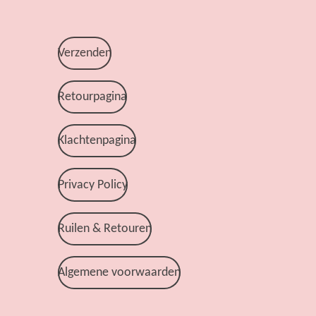
Verzenden
Retourpagina
Klachtenpagina
Privacy Policy
Ruilen & Retouren
Algemene voorwaarden