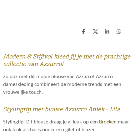
D
D
S
D
e
e
h
e
l
e
a
l
e
l
r
e
n
e
n
Modern & Stijlvol kleed jij je met de prachtige
collectie van Azzurro!
Zo ook met dit mooie blouse van Azzurro! Azzurro
dameskleding combineert de moderne trends met een
vrouwelijke touch.
Stylingtip met blouse Azzurro Aniek - Lila
Stylingtip: Dit blouse draag je al leuk op een
Broeken
maar
ook leuk als basis onder een gilet of blazer.