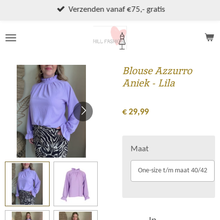
Ga
Verzenden vanaf €75,- gratis
direct
naar
de
hoofdinhoud
Blouse Azzurro
Aniek - Lila
€ 29,99
Maat
One-size t/m maat 40/42