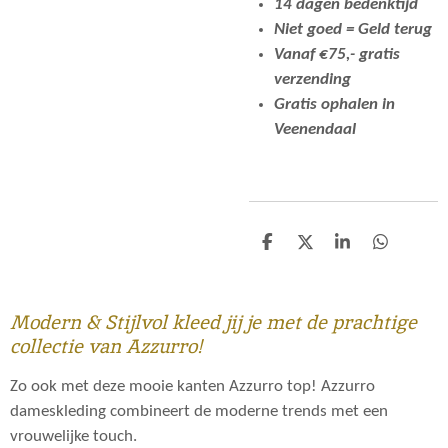
14 dagen bedenktijd
Niet goed = Geld terug
Vanaf €75,- gratis
verzending
Gratis ophalen in
Veenendaal
D
D
S
D
e
e
h
e
l
e
a
l
e
l
r
e
n
e
n
Modern & Stijlvol kleed jij je met de prachtige
collectie van Azzurro!
Zo ook met deze mooie kanten Azzurro top! Azzurro
dameskleding combineert de moderne trends met een
vrouwelijke touch.