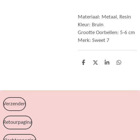
Materiaal: Metaal, Resin
Kleur: Bruin
Grootte Oorbellen: 5-6 cm
Merk: Sweet 7
D
D
S
D
e
e
h
e
l
e
a
l
e
l
r
e
n
e
n
Verzenden
Retourpagina