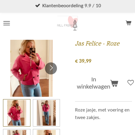
Ga
Klantenbeoordeling 9.9 / 10
direct
naar
de
hoofdinhoud
Jas Felice - Roze
€ 39,99
In
winkelwagen
Roze jasje, met voering en
twee zakjes.