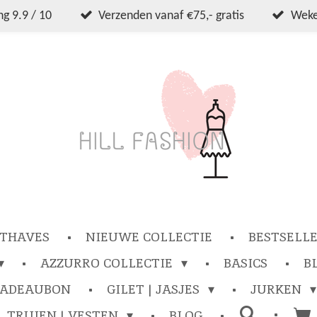
g 9.9 / 10
Verzenden vanaf €75,- gratis
Wekel
THAVES
NIEUWE COLLECTIE
BESTSELL
AZZURRO COLLECTIE
BASICS
B
CADEAUBON
GILET | JASJES
JURKEN
TRUIEN | VESTEN
BLOG