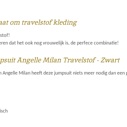
e
e
h
l
e
a
e
l
r
n
e
aat om travelstof kleding
lstof!
ren dat het ook nog vrouwelijk is, de perfece combinatie!
suit Angelle Milan Travelstof - Zwart
n Angelle Milan heeft deze jumpsuit niets meer nodig dan een
isch