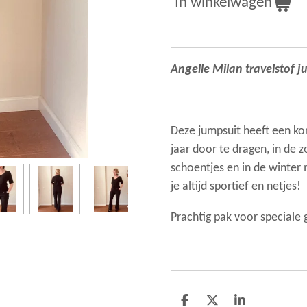
In winkelwagen
Angelle Milan travelstof j
Deze jumpsuit heeft een kor
jaar door te dragen, in de
schoentjes en in de winter 
je altijd sportief en netjes!
Prachtig pak voor speciale
D
D
S