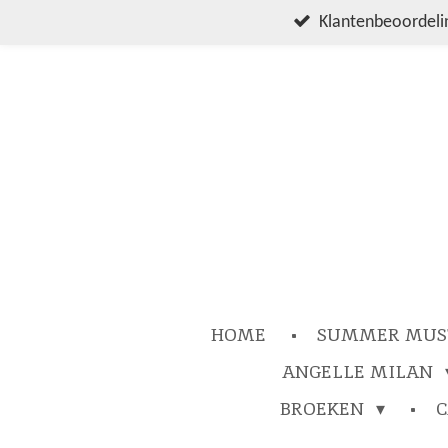
Ga
Klantenbeoordelin
direct
naar
de
hoofdinhoud
HOME
SUMMER MUS
ANGELLE MILAN
BROEKEN