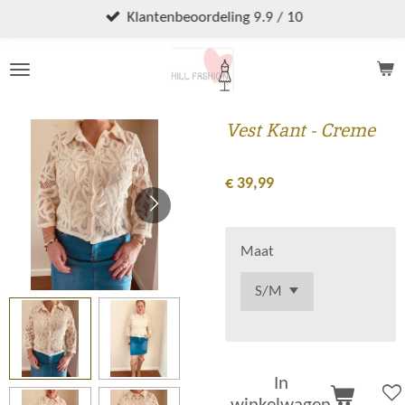
Ga
Klantenbeoordeling 9.9 / 10
direct
naar
de
hoofdinhoud
Vest Kant - Creme
€ 39,99
Maat
In