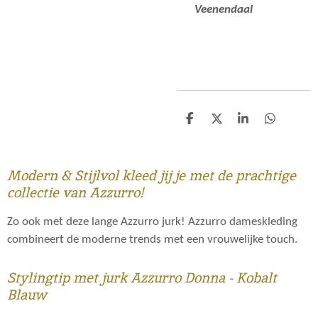
Veenendaal
D
D
S
D
e
e
h
e
l
e
a
l
e
l
r
e
n
e
n
Modern & Stijlvol kleed jij je met de prachtige
collectie van Azzurro!
Zo ook met deze lange Azzurro jurk! Azzurro dameskleding
combineert de moderne trends met een vrouwelijke touch.
Stylingtip met jurk Azzurro Donna - Kobalt
Blauw