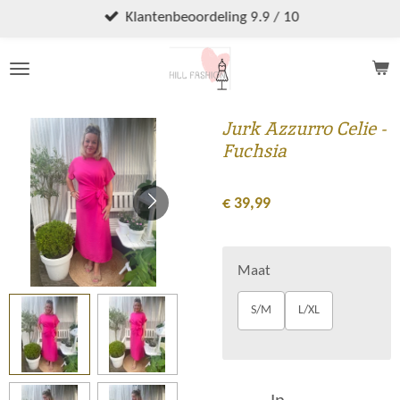
Ga
Klantenbeoordeling 9.9 / 10
direct
naar
de
hoofdinhoud
Jurk Azzurro Celie -
Fuchsia
€ 39,99
Maat
S/M
L/XL