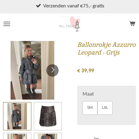
Ga
Verzenden vanaf €75,- gratis
direct
naar
de
hoofdinhoud
Ballonrokje Azzurro
Leopard - Grijs
€ 39,99
Maat
SM
LXL