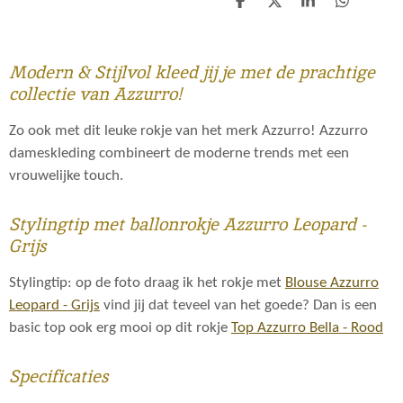
D
D
S
D
e
e
h
e
l
e
a
l
e
l
r
e
n
e
n
Modern & Stijlvol kleed jij je met de prachtige
collectie van Azzurro!
Zo ook met dit leuke rokje van het merk Azzurro! Azzurro
dameskleding combineert de moderne trends met een
vrouwelijke touch.
Stylingtip met ballonrokje Azzurro Leopard -
Grijs
Stylingtip: op de foto draag ik het rokje met
Blouse Azzurro
Leopard - Grijs
vind jij dat teveel van het goede? Dan is een
basic top ook erg mooi op dit rokje
Top Azzurro Bella - Rood
Specificaties