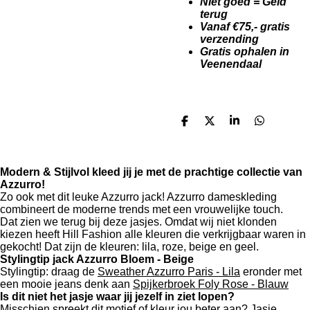
Niet goed = Geld
terug
Vanaf €75,- gratis
verzending
Gratis ophalen in
Veenendaal
D
D
S
D
e
e
h
e
l
e
a
l
e
l
r
e
n
e
n
Modern & Stijlvol kleed jij je met de prachtige collectie van
Azzurro!
Zo ook met dit leuke Azzurro jack! Azzurro dameskleding
combineert de moderne trends met een vrouwelijke touch.
Dat zien we terug bij deze jasjes. Omdat wij niet klonden
kiezen heeft Hill Fashion alle kleuren die verkrijgbaar waren in
gekocht! Dat zijn de kleuren: lila, roze, beige en geel.
Stylingtip jack Azzurro Bloem - Beige
Stylingtip: draag de
Sweather Azzurro Paris - Lila
eronder met
een mooie jeans denk aan
Spijkerbroek Foly Rose - Blauw
Is dit niet het jasje waar jij jezelf in ziet lopen?
Misschien spreekt dit motief of kleur jou beter aan?
Jasje