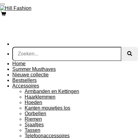
Ga
direct
naar
de
hoofdinhoud
Home
Summer Musthaves
Nieuwe collectie
Bestsellers
Accessoires
Armbanden en Kettingen
Haarklemmen
Hoeden
Kanten mouwtjes los
Oorbellen
Riemen
Sjaaltjes
Tassen
Telefoonaccessoires