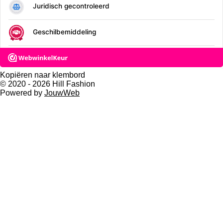
7
n
n
n
n
6
4
7
0
5
8
8
2
Kopiëren naar klembord
4
© 2020 - 2026 Hill Fashion
s
Powered by
JouwWeb
t
e
r
r
e
n