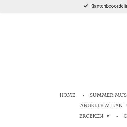
Ga
Klantenbeoordelin
direct
naar
de
hoofdinhoud
HOME
SUMMER MUS
ANGELLE MILAN
BROEKEN