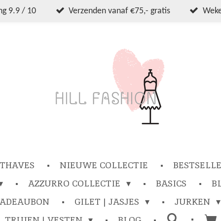
g 9.9 / 10
Verzenden vanaf €75,- gratis
Wekel
THAVES
NIEUWE COLLECTIE
BESTSELL
AZZURRO COLLECTIE
BASICS
B
CADEAUBON
GILET | JASJES
JURKEN
TRUIEN | VESTEN
BLOG