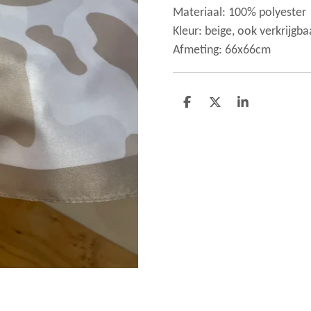
Materiaal: 100% polyester
Kleur: beige, ook verkrijgba
Afmeting: 66x66cm
D
D
S
e
e
h
l
e
a
e
l
r
n
e