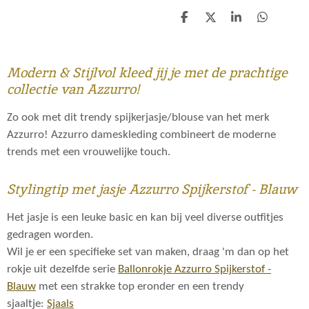
D
D
S
D
e
e
h
e
l
e
a
l
e
l
r
e
n
e
n
Modern & Stijlvol kleed jij je met de prachtige
collectie van Azzurro!
Zo ook met dit trendy spijkerjasje/blouse van het merk
Azzurro! Azzurro dameskleding combineert de moderne
trends met een vrouwelijke touch.
Stylingtip met jasje Azzurro Spijkerstof - Blauw
Het jasje is een leuke basic en kan bij veel diverse outfitjes
gedragen worden.
Wil je er een specifieke set van maken, draag 'm dan op het
rokje uit dezelfde serie
Ballonrokje Azzurro Spijkerstof -
Blauw
met een strakke top eronder en een trendy
sjaaltje:
Sjaals