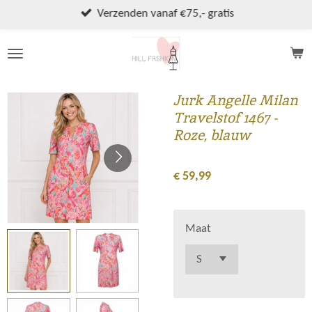
Ga
Verzenden vanaf €75,- gratis
direct
naar
de
hoofdinhoud
Jurk Angelle Milan
Travelstof 1467 -
Roze, blauw
€ 59,99
Maat