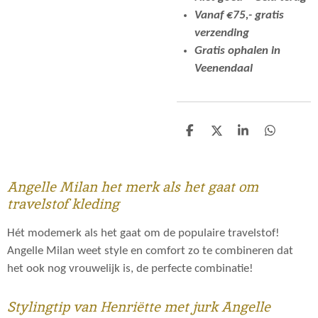
Vanaf €75,- gratis
verzending
Gratis ophalen in
Veenendaal
D
D
S
D
e
e
h
e
l
e
a
l
e
l
r
e
n
e
n
Angelle Milan het merk als het gaat om
travelstof kleding
Hét modemerk als het gaat om de populaire travelstof!
Angelle Milan weet style en comfort zo te combineren dat
het ook nog vrouwelijk is, de perfecte combinatie!
Stylingtip van Henriëtte met jurk Angelle