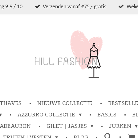
g 9.9 / 10
Verzenden vanaf €75,- gratis
Wekel
THAVES
NIEUWE COLLECTIE
BESTSELL
AZZURRO COLLECTIE
BASICS
B
CADEAUBON
GILET | JASJES
JURKEN
TRUIEN | VESTEN
BLOG