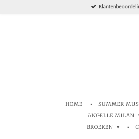
Ga
Klantenbeoordelin
direct
naar
de
hoofdinhoud
HOME
SUMMER MUS
ANGELLE MILAN
BROEKEN