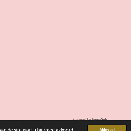
Powered by
JouwWeb
van de site gaat u hiermee akkoord.
Akkoord