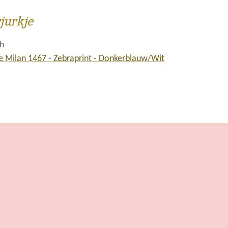
rjurkje
ch
e Milan 1467 - Zebraprint - Donkerblauw/Wit