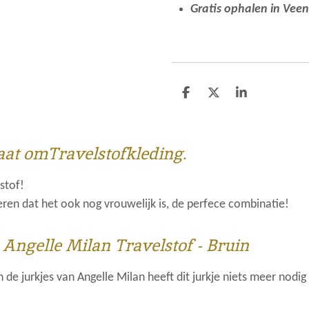
Gratis ophalen in Vee
D
D
S
e
e
h
l
e
a
e
l
r
n
e
gaat omTravelstofkleding.
lstof!
ren dat het ook nog vrouwelijk is, de perfece combinatie!
 Angelle Milan Travelstof - Bruin
 de jurkjes van Angelle Milan heeft dit jurkje niets meer nodi