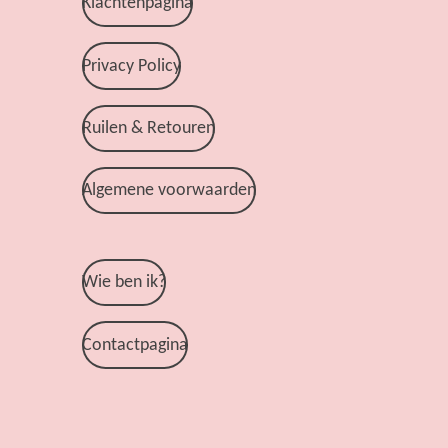
Klachtenpagina
Privacy Policy
Ruilen & Retouren
Algemene voorwaarden
Wie ben ik?
Contactpagina