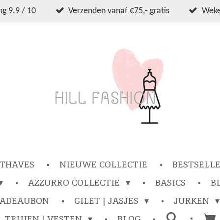
g 9.9 / 10
Verzenden vanaf €75,- gratis
Wekel
THAVES
NIEUWE COLLECTIE
BESTSELL
AZZURRO COLLECTIE
BASICS
B
CADEAUBON
GILET | JASJES
JURKEN
TRUIEN | VESTEN
BLOG