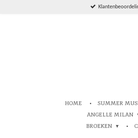
Ga
Klantenbeoordelin
direct
naar
de
hoofdinhoud
HOME
SUMMER MUS
ANGELLE MILAN
BROEKEN