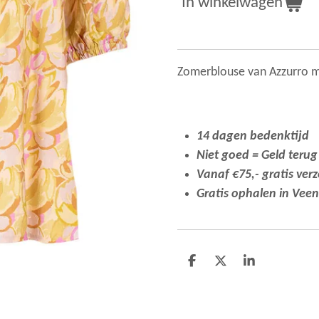
In winkelwagen
Zomerblouse van Azzurro m
14 dagen bedenktijd
Niet goed = Geld terug
Vanaf €75,- gratis ver
Gratis ophalen in Vee
D
D
S
e
e
h
l
e
a
e
l
r
n
e