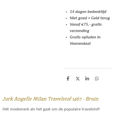
14 dagen bedenktijd
Niet goed = Geld terug
Vanaf €75,- gratis
verzending
Gratis ophalen in
Veenendaal
D
D
S
D
e
e
h
e
l
e
a
l
e
l
r
e
n
e
n
Jurk Angelle Milan Travelstof 1467 - Bruin
Hét modemerk als het gaat om de populaire travelstof!