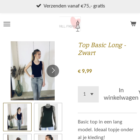
Ga
Verzenden vanaf €75,- gratis
direct
naar
de
hoofdinhoud
Top Basic Long -
Zwart
€ 9,99
In
winkelwagen
Basic top in een lang
model. Ideaal topje onder
al je kleding!