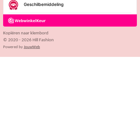
6
4
7
0
5
Kopiëren naar klembord
8
© 2020 - 2026 Hill Fashion
8
Powered by
JouwWeb
2
4
s
t
e
r
r
e
n