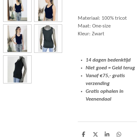
Materiaal: 100% tricot
Maat: One-size
Kleur: Zwart
14 dagen bedenktijd
Niet goed = Geld terug
Vanaf €75,- gratis
verzending
Gratis ophalen in
Veenendaal
D
D
S
D