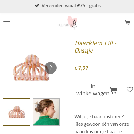
Ga
Verzenden vanaf €75,- gratis
direct
naar
de
hoofdinhoud
Haarklem Lili -
Oranje
€ 7,99
In
winkelwagen
Wil je je haar opsteken?
Kies gewoon één van onze
haarclips om je haar te