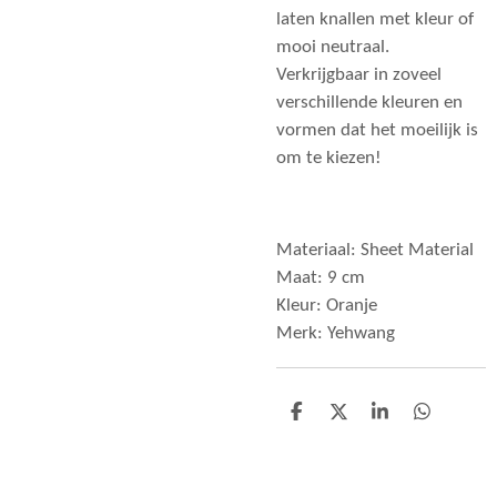
laten knallen met kleur of
mooi neutraal.
Verkrijgbaar in zoveel
verschillende kleuren en
vormen dat het moeilijk is
om te kiezen!
Materiaal: Sheet Material
Maat: 9 cm
Kleur: Oranje
Merk: Yehwang
D
D
S
D
e
e
h
e
l
e
a
l
e
l
r
e
n
e
n