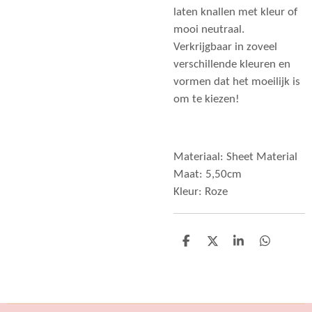
laten knallen met kleur of
mooi neutraal.
Verkrijgbaar in zoveel
verschillende kleuren en
vormen dat het moeilijk is
om te kiezen!
Materiaal: Sheet Material
Maat: 5,50cm
Kleur: Roze
D
D
S
D
e
e
h
e
l
e
a
l
e
l
r
e
n
e
n