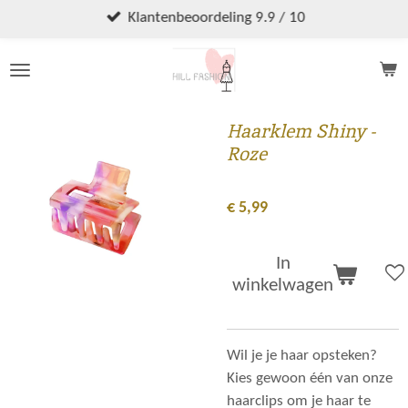
Ga
Klantenbeoordeling 9.9 / 10
direct
naar
de
hoofdinhoud
Haarklem Shiny -
Roze
€ 5,99
In
winkelwagen
Wil je je haar opsteken?
Kies gewoon één van onze
haarclips om je haar te