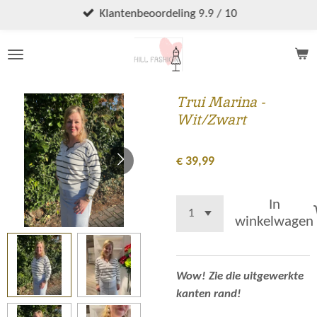
Ga
Klantenbeoordeling 9.9 / 10
direct
naar
de
hoofdinhoud
Trui Marina -
Wit/Zwart
€ 39,99
In
winkelwagen
Wow! Zie die uitgewerkte
kanten rand!