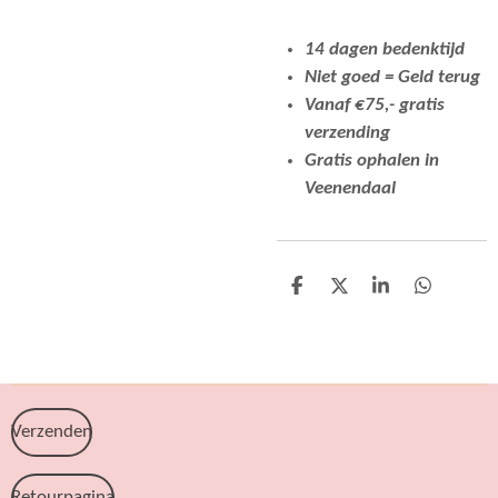
14 dagen bedenktijd
Niet goed = Geld terug
Vanaf €75,- gratis
verzending
Gratis ophalen in
Veenendaal
D
D
S
D
e
e
h
e
l
e
a
l
e
l
r
e
n
e
n
Verzenden
Retourpagina